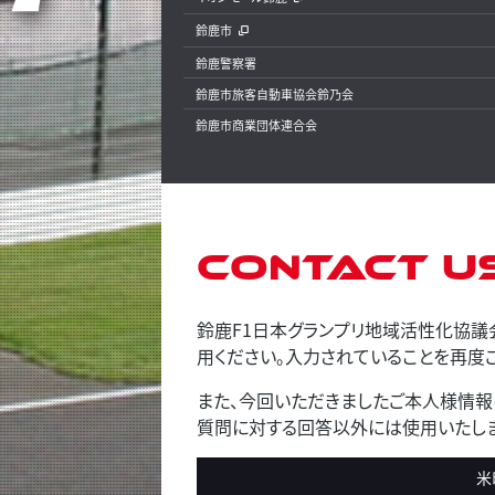
鈴鹿市
鈴鹿警察署
鈴鹿市旅客自動車協会鈴乃会
鈴鹿市商業団体連合会
Contact U
鈴鹿F1日本グランプリ地域活性化協議
用ください。入力されていることを再度ご
また、今回いただきましたご本人様情報
質問に対する回答以外には使用いたしま
米