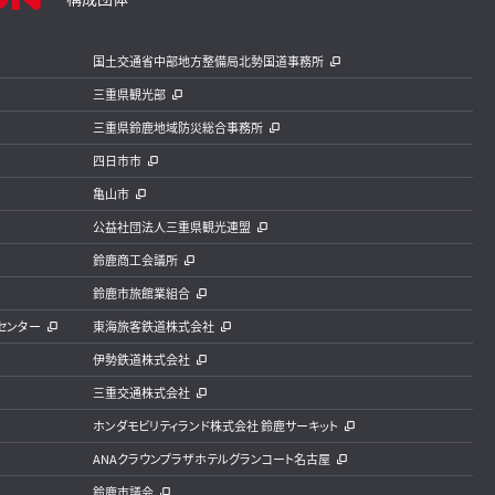
国土交通省中部地方整備局北勢国道事務所
三重県観光部
三重県鈴鹿地域防災総合事務所
四日市市
亀山市
公益社団法人三重県観光連盟
鈴鹿商工会議所
鈴鹿市旅館業組合
センター
東海旅客鉄道株式会社
伊勢鉄道株式会社
三重交通株式会社
ホンダモビリティランド株式会社 鈴鹿サーキット
ANAクラウンプラザホテルグランコート名古屋
鈴鹿市議会