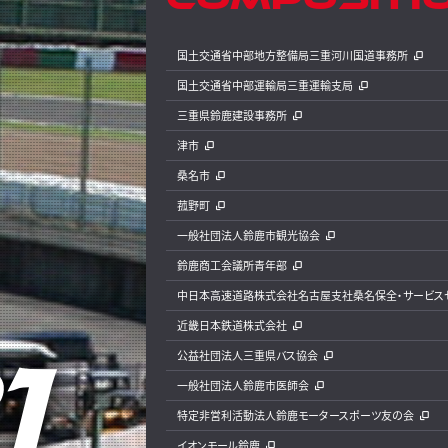
国土交通省中部地方整備局三重河川国道事務所
国土交通省中部運輸局三重運輸支局
三重県鈴鹿建設事務所
津市
桑名市
菰野町
一般社団法人鈴鹿市観光協会
鈴鹿商工会議所青年部
中日本高速道路株式会社名古屋支社桑名保全・サービス
近畿日本鉄道株式会社
公益社団法人三重県バス協会
一般社団法人鈴鹿市医師会
特定非営利活動法人鈴鹿モータースポーツ友の会
イオンモール鈴鹿