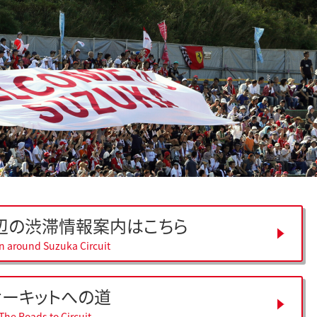
辺の
渋滞情報案内はこちら
on around Suzuka Circuit
サーキットへの道
The Roads to Circuit.