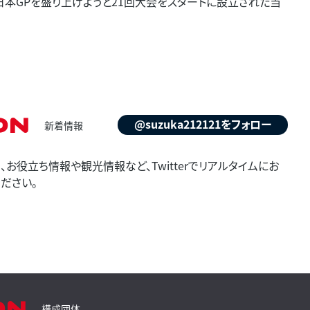
F1日本GPを盛り上げようと21回大会をスタートに設立された当
on
@suzuka212121をフォロー
新着情報
お役立ち情報や観光情報など、Twitterでリアルタイムにお
ださい。
on
構成団体