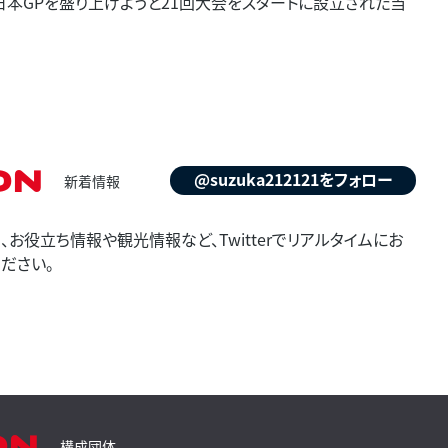
F1日本GPを盛り上げようと21回大会をスタートに設立された当
on
@suzuka212121をフォロー
新着情報
お役立ち情報や観光情報など、Twitterでリアルタイムにお
ださい。
on
構成団体