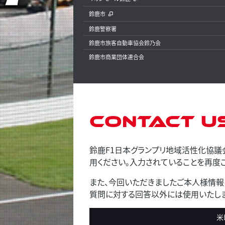
鈴鹿市
鈴鹿警察署
鈴鹿市旅客自動車協会鈴乃会
鈴鹿市商業団体連合会
Contact U
鈴鹿F1日本グランプリ地域活性化協議
用ください。入力されていることを再度ご
また、今回いただきましたご本人様情報
質問に対する回答以外には使用いたしま
米