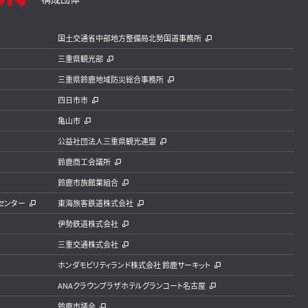
国土交通省中部地方整備局北勢国道事務所
三重県観光部
三重県鈴鹿地域防災総合事務所
四日市市
亀山市
公益社団法人三重県観光連盟
鈴鹿商工会議所
鈴鹿市旅館業組合
センター
東海旅客鉄道株式会社
伊勢鉄道株式会社
三重交通株式会社
ホンダモビリティランド株式会社 鈴鹿サーキット
ANAクラウンプラザホテルグランコート名古屋
鈴鹿市議会