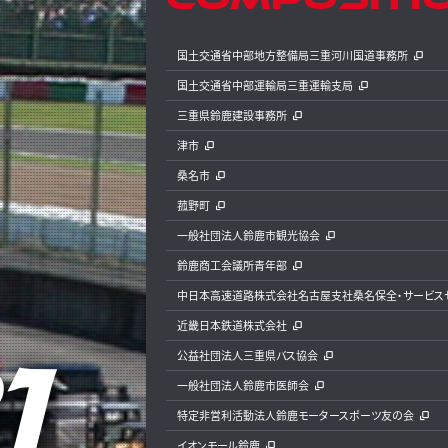
国土交通省中部地方整備局三重河川国道事務所
国土交通省中部運輸局三重運輸支局
三重県鈴鹿建設事務所
津市
桑名市
菰野町
一般社団法人鈴鹿市観光協会
鈴鹿商工会議所青年部
中日本高速道路株式会社名古屋支社桑名保全・サービス
近畿日本鉄道株式会社
公益社団法人三重県バス協会
一般社団法人鈴鹿市医師会
特定非営利活動法人鈴鹿モータースポーツ友の会
イオンモール鈴鹿