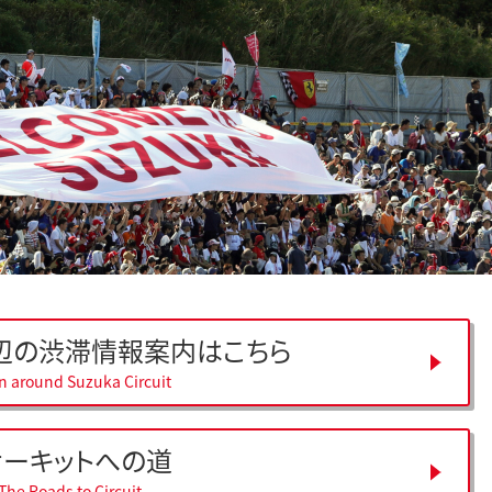
辺の
渋滞情報案内はこちら
on around Suzuka Circuit
サーキットへの道
The Roads to Circuit.