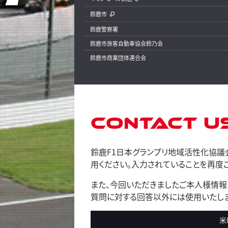
鈴鹿市
鈴鹿警察署
鈴鹿市旅客自動車協会鈴乃会
鈴鹿市商業団体連合会
Contact U
鈴鹿F1日本グランプリ地域活性化協議
用ください。入力されていることを再度ご
また、今回いただきましたご本人様情報
質問に対する回答以外には使用いたしま
米