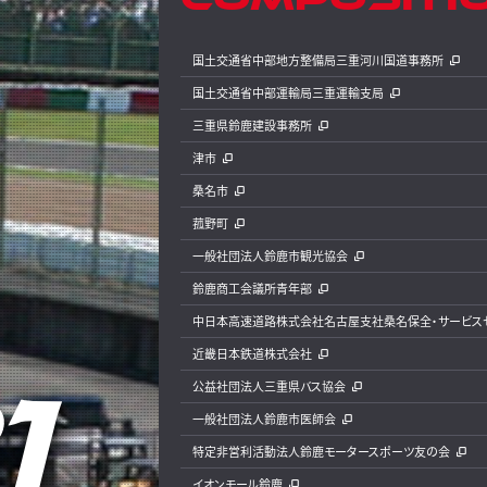
国土交通省中部地方整備局三重河川国道事務所
国土交通省中部運輸局三重運輸支局
三重県鈴鹿建設事務所
津市
桑名市
菰野町
一般社団法人鈴鹿市観光協会
鈴鹿商工会議所青年部
中日本高速道路株式会社名古屋支社桑名保全・サービス
近畿日本鉄道株式会社
公益社団法人三重県バス協会
一般社団法人鈴鹿市医師会
特定非営利活動法人鈴鹿モータースポーツ友の会
イオンモール鈴鹿