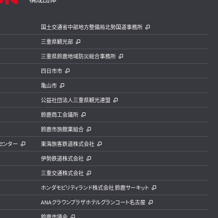
国土交通省中部地方整備局北勢国道事務所
三重県観光部
三重県鈴鹿地域防災総合事務所
四日市市
亀山市
公益社団法人三重県観光連盟
鈴鹿商工会議所
鈴鹿市旅館業組合
センター
東海旅客鉄道株式会社
伊勢鉄道株式会社
三重交通株式会社
ホンダモビリティランド株式会社 鈴鹿サーキット
ANAクラウンプラザホテルグランコート名古屋
鈴鹿市議会