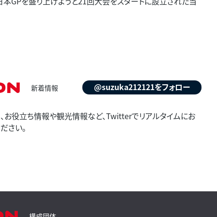
F1日本GPを盛り上げようと21回大会をスタートに設立された当
on
@suzuka212121をフォロー
新着情報
お役立ち情報や観光情報など、Twitterでリアルタイムにお
ださい。
on
構成団体