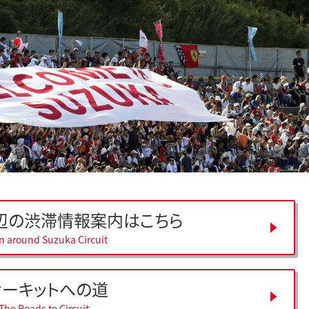
辺の
渋滞情報案内はこちら
on around Suzuka Circuit
サーキットへの道
The Roads to Circuit.