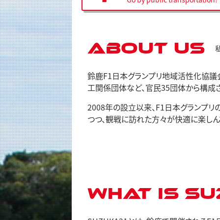
About us
鈴鹿F1日本グランプリ地域活性化協議
工関係団体など、官民35団体から構成
2008年の設立以来、F1日本グラン
つつ、観戦に訪れた方々が快適に楽しん
What is SU