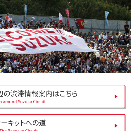
辺の
渋滞情報案内はこちら
on around Suzuka Circuit
サーキットへの道
The Roads to Circuit.