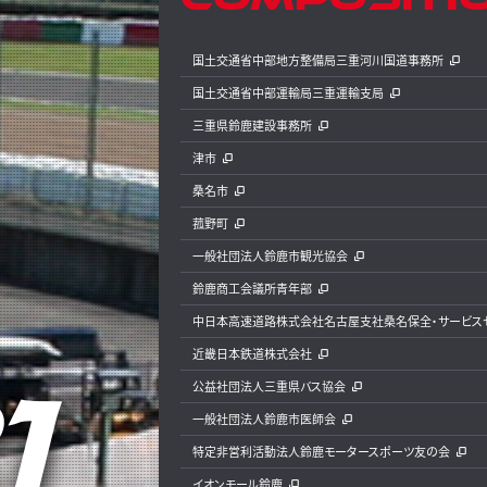
国土交通省中部地方整備局三重河川国道事務所
国土交通省中部運輸局三重運輸支局
三重県鈴鹿建設事務所
津市
桑名市
菰野町
一般社団法人鈴鹿市観光協会
鈴鹿商工会議所青年部
中日本高速道路株式会社名古屋支社桑名保全・サービス
近畿日本鉄道株式会社
公益社団法人三重県バス協会
一般社団法人鈴鹿市医師会
特定非営利活動法人鈴鹿モータースポーツ友の会
イオンモール鈴鹿