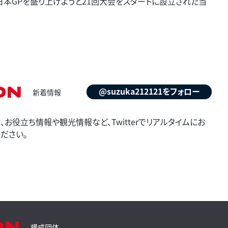
F1日本GPを盛り上げようと21回大会をスタートに設立された当
on
@suzuka212121をフォロー
新着情報
お役立ち情報や観光情報など、Twitterでリアルタイムにお
ださい。
on
構成団体