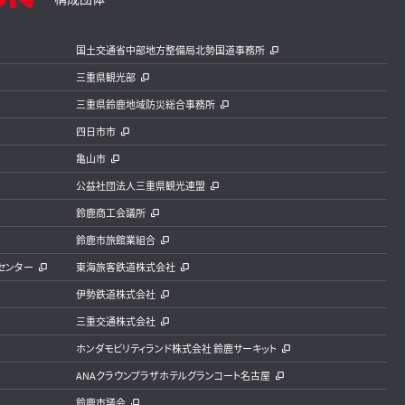
国土交通省中部地方整備局北勢国道事務所
三重県観光部
三重県鈴鹿地域防災総合事務所
四日市市
亀山市
公益社団法人三重県観光連盟
鈴鹿商工会議所
鈴鹿市旅館業組合
センター
東海旅客鉄道株式会社
伊勢鉄道株式会社
三重交通株式会社
ホンダモビリティランド株式会社 鈴鹿サーキット
ANAクラウンプラザホテルグランコート名古屋
鈴鹿市議会