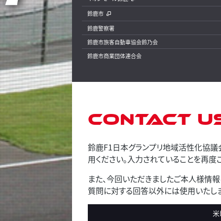
鈴鹿市
鈴鹿警察署
鈴鹿市旅客自動車協会鈴乃会
鈴鹿市商業団体連合会
Contact U
鈴鹿F1日本グランプリ地域活性化協議
用ください。入力されていることを再度ご
また、今回いただきましたご本人様情報
質問に対する回答以外には使用いたしま
米