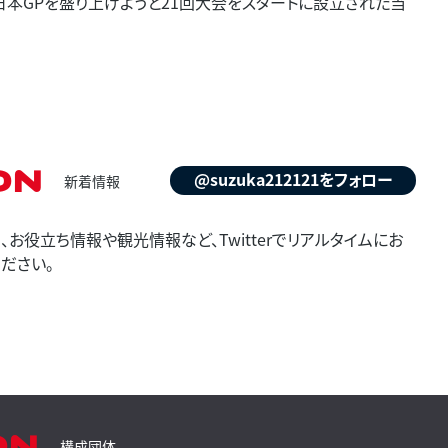
F1日本GPを盛り上げようと21回大会をスタートに設立された当
on
@suzuka212121をフォロー
新着情報
お役立ち情報や観光情報など、Twitterでリアルタイムにお
ださい。
on
構成団体