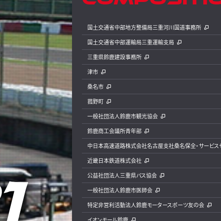
国土交通省中部地方整備局三重河川国道事務所
国土交通省中部運輸局三重運輸支局
三重県鈴鹿建設事務所
津市
桑名市
菰野町
一般社団法人鈴鹿市観光協会
鈴鹿商工会議所青年部
中日本高速道路株式会社名古屋支社桑名保全・サービス
近畿日本鉄道株式会社
公益社団法人三重県バス協会
一般社団法人鈴鹿市医師会
特定非営利活動法人鈴鹿モータースポーツ友の会
イオンモール鈴鹿