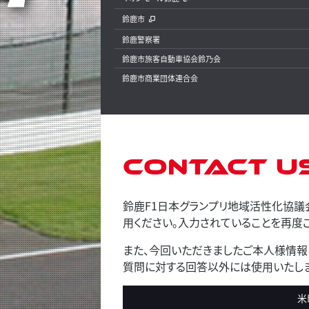
鈴鹿市
鈴鹿警察署
鈴鹿市旅客自動車協会鈴乃会
鈴鹿市商業団体連合会
Contact U
鈴鹿F1日本グランプリ地域活性化協議
用ください。入力されていることを再度ご
また、今回いただきましたご本人様情報
質問に対する回答以外には使用いたしま
米