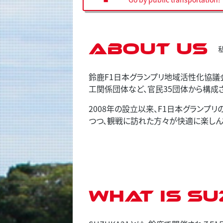
About us
鈴鹿F1日本グランプリ地域活性化協議
工関係団体など、官民35団体から構成
2008年の設立以来、F1日本グラン
つつ、観戦に訪れた方々が快適に楽しん
What is SU