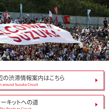
辺の
渋滞情報案内はこちら
on around Suzuka Circuit
サーキットへの道
The Roads to Circuit.