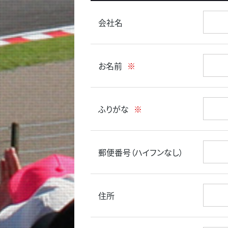
会社名
お名前
※
ふりがな
※
郵便番号（ハイフンなし）
住所