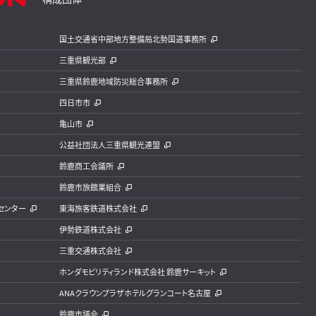
国土交通省中部地方整備局北勢国道事務所
三重県観光部
三重県鈴鹿地域防災総合事務所
四日市市
亀山市
公益社団法人三重県観光連盟
鈴鹿商工会議所
鈴鹿市旅館業組合
センター
東海旅客鉄道株式会社
伊勢鉄道株式会社
三重交通株式会社
ホンダモビリティランド株式会社 鈴鹿サーキット
ANAクラウンプラザホテルグランコート名古屋
鈴鹿市議会